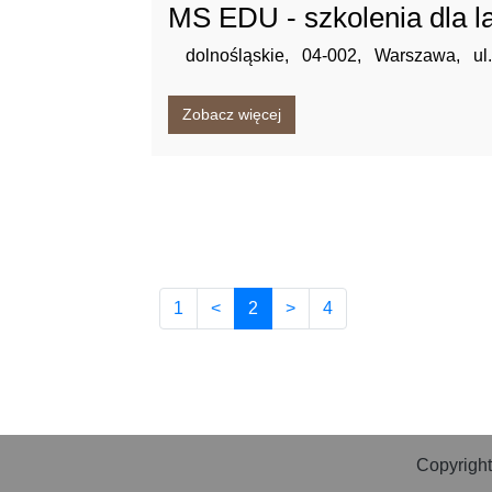
MS EDU - szkolenia dla l
dolnośląskie,
04-002,
Warszawa,
ul
Zobacz więcej
1
<
2
>
4
Copyright