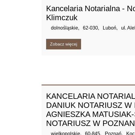
Kancelaria Notarialna - N
Klimczuk
dolnośląskie,
62-030,
Luboń,
ul. Al
Zobacz więcej
KANCELARIA NOTARIA
DANIUK NOTARIUSZ W
AGNIESZKA MATUSIAK-
NOTARIUSZ W POZNANI
wielkopolskie,
60-845,
Poznań,
Koc