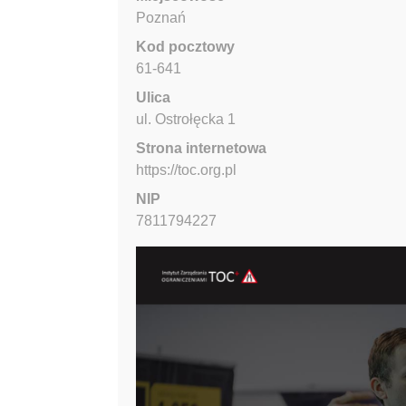
Poznań
Kod pocztowy
61-641
Ulica
ul. Ostrołęcka
1
Strona internetowa
https://toc.org.pl
NIP
7811794227