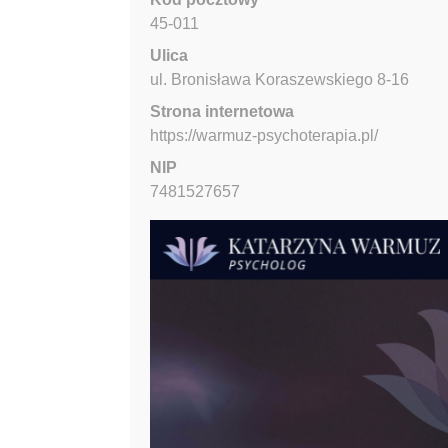
45-011
Ulica
ul. Bronisława Koraszewskiego
8-16
Strona internetowa
https://warmuz-psychoterapia.pl/
NIP
7481527657